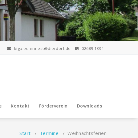
kiga.eulennest@dierdorf.de
02689 1334
e
Kontakt
Förderverein
Downloads
Start
/
Termine
/
Weihnachtsferien