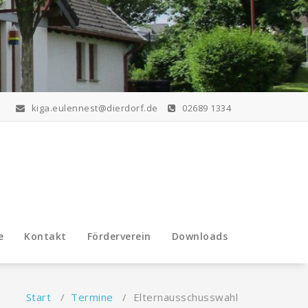
kiga.eulennest@dierdorf.de
02689 1334
e
Kontakt
Förderverein
Downloads
Start
/
Termine
/
Elternausschusswahl